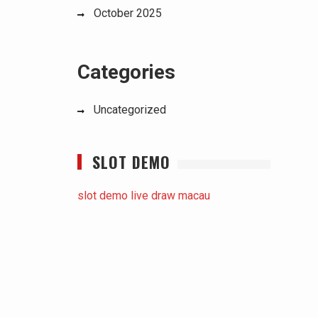
October 2025
Categories
Uncategorized
SLOT DEMO
slot demo
live draw macau