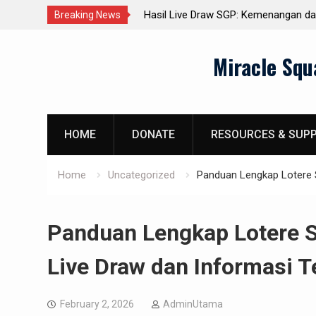
p Hasil dan Informasi
Hasil Live Draw SGP: Kemenangan dar
Breaking News
Singapura Pools
Skip
Miracle Squ
to
content
HOME
DONATE
RESOURCES & SUP
Home
Uncategorized
Panduan Lengkap Lotere SG
Panduan Lengkap Lotere S
Live Draw dan Informasi T
February 2, 2026
AdminUtama