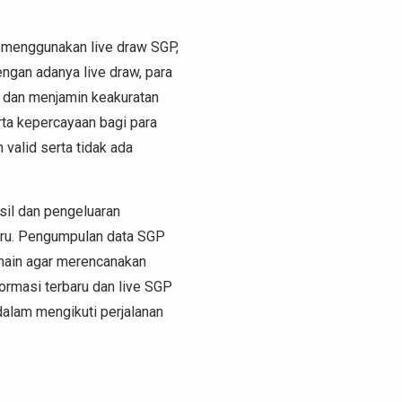
 menggunakan live draw SGP,
ngan adanya live draw, para
 dan menjamin keakuratan
rta kepercayaan bagi para
valid serta tidak ada
sil dan pengeluaran
aru. Pengumpulan data SGP
main agar merencanakan
nformasi terbaru dan live SGP
dalam mengikuti perjalanan