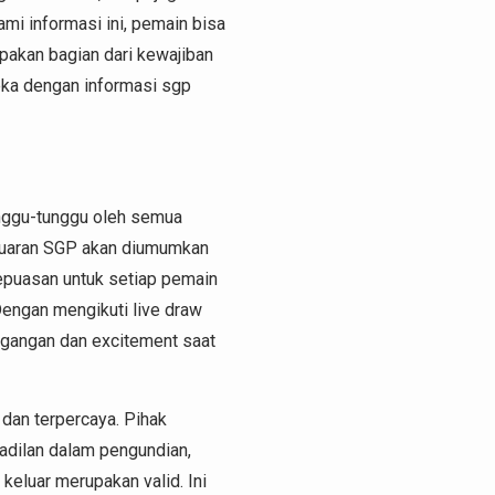
i informasi ini, pemain bisa
upakan bagian dari kewajiban
eka dengan informasi sgp
unggu-tunggu oleh semua
eluaran SGP akan diumumkan
puasan untuk setiap pemain
engan mengikuti live draw
gangan dan excitement saat
 dan terpercaya. Pihak
adilan dalam pengundian,
keluar merupakan valid. Ini