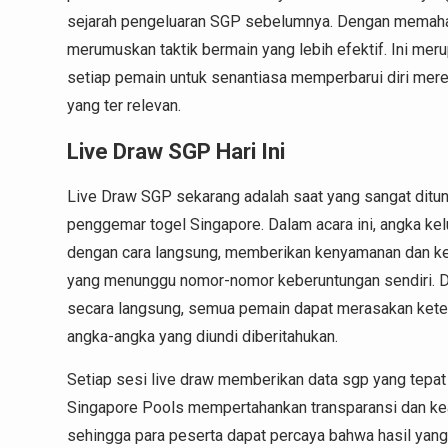
sejarah pengeluaran SGP sebelumnya. Dengan memaham
merumuskan taktik bermain yang lebih efektif. Ini mer
setiap pemain untuk senantiasa memperbarui diri mer
yang ter relevan.
Live Draw SGP Hari Ini
Live Draw SGP sekarang adalah saat yang sangat dit
penggemar togel Singapore. Dalam acara ini, angka k
dengan cara langsung, memberikan kenyamanan dan ke
yang menunggu nomor-nomor keberuntungan sendiri. D
secara langsung, semua pemain dapat merasakan kete
angka-angka yang diundi diberitahukan.
Setiap sesi live draw memberikan data sgp yang tepat
Singapore Pools mempertahankan transparansi dan ke
sehingga para peserta dapat percaya bahwa hasil yang 