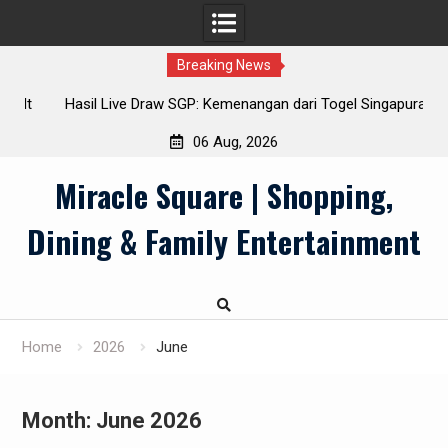
Breaking News
ult
Hasil Live Draw SGP: Kemenangan dari Togel Singapura
Pools
06 Aug, 2026
Skip
Miracle Square | Shopping,
to
content
Dining & Family Entertainment
Home
2026
June
Month:
June 2026