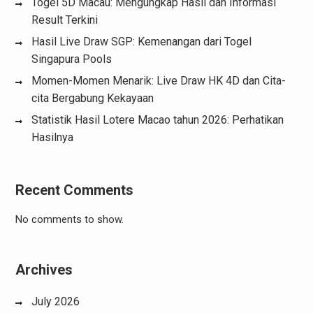
Togel 5D Macau: Mengungkap Hasil dan Informasi
Result Terkini
Hasil Live Draw SGP: Kemenangan dari Togel
Singapura Pools
Momen-Momen Menarik: Live Draw HK 4D dan Cita-
cita Bergabung Kekayaan
Statistik Hasil Lotere Macao tahun 2026: Perhatikan
Hasilnya
Recent Comments
No comments to show.
Archives
July 2026